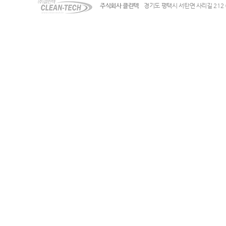
주식회사 클린텍
경기도 평택시 서탄면 사리길 212 (수