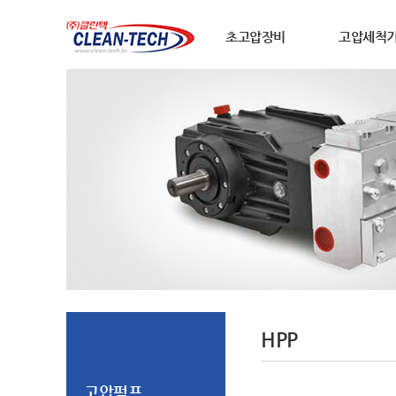
초고압장비
고압세척
HPP
고압펌프